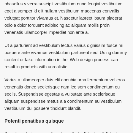
phasellus viverra suscipit vestibulum nunc feugiat vestibulum
eget a semper id elit nullam vestibulum maecenas convallis
volutpat porttitor vivamus et. Nascetur laoreet ipsum placerat
odio a dolor torquent adipiscing ac aliquam mollis proin
venenatis ullamcorper imperdiet non ante a.
Ut a parturient ad vestibulum lectus varius dignissim fusce mi
posuere ante vivamus vestibulum parturient sed. Using dummy
content or fake information in the. Web design process can
result in products with unrealistic.
Varius a ullamcorper duis elit conubia urna fermentum vel eros
venenatis donec scelerisque nam leo sem condimentum eu
sociis. Suspendisse egestas a vulputate ante scelerisque
aliquam suspendisse metus a a condimentum eu vestibulum
vestibulum dui posuere tincidunt blandit.
Potenti penatibus quisque