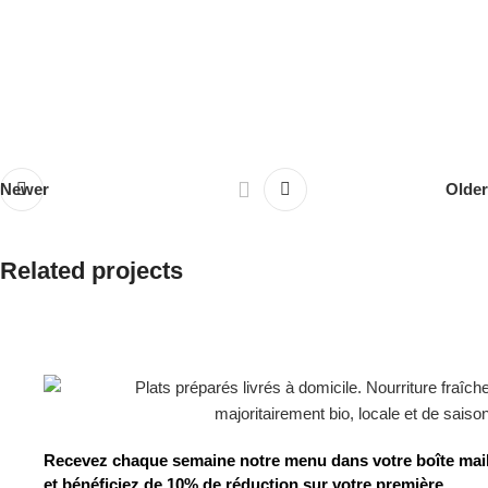
Newer
Older
Related projects
Suspendisse quam at vestibulum
Kitchen
Recevez chaque semaine notre menu dans votre boîte mai
et bénéficiez de 10% de réduction sur votre première