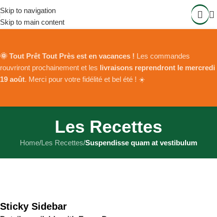
Skip to navigation
Skip to main content
🌞 Tout Prêt Tout Près est en vacances !
Les commandes
rouvriront prochainement et les
livraisons reprendront le mercredi
19 août
. Merci pour votre fidélité et bel été ! ☀️
Les Recettes
Home
/
Les Recettes
/
Suspendisse quam at vestibulum
Sticky Sidebar