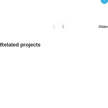
Older
Related projects
Leo uteu ullamcorper
Kitchen