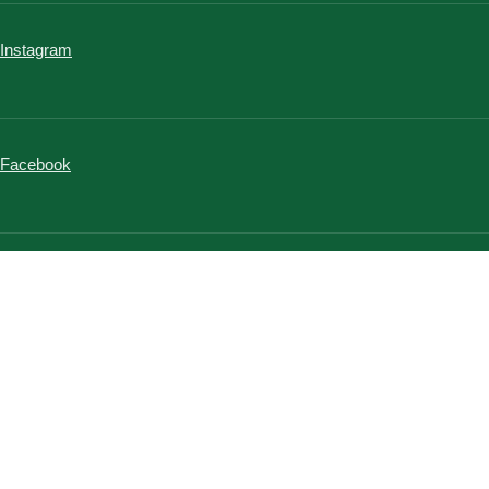
Instagram
Facebook
Conception
Graphisme:
Taxi brousse
Photographie:
Lucile Dizier