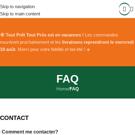
Skip to navigation
Skip to main content
🌞 Tout Prêt Tout Près est en vacances !
Les commandes
rouvriront prochainement et les
livraisons reprendront le mercredi
19 août
. Merci pour votre fidélité et bel été ! ☀️
FAQ
Home
/
FAQ
CONTACT
Comment me contacter?