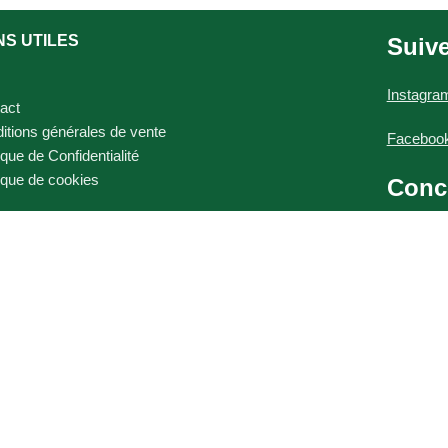
NS UTILES
Suiv
Instagra
act
itions générales de vente
Faceboo
ique de Confidentialité
tique de cookies
Conc
Graphis
Photogra
Site web