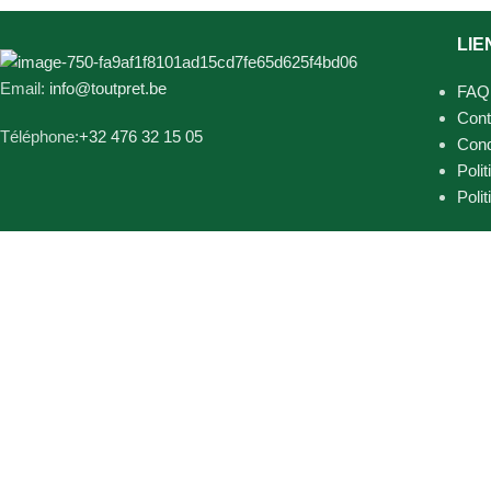
LIE
Email:
info@toutpret.be
FAQ
Cont
Téléphone:
+32 476 32 15 05
Cond
Polit
Poli
Tout prêt Tout près
2025 optimisé par
Votre Site Pro
.
Paiements sécurisés via: