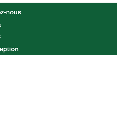
ez-nous
m
k
eption
me:
Taxi brousse
phie:
Lucile Dizier
:
Votre Site Pro