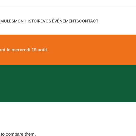
RMULES
MON HISTOIRE
VOS ÉVÉNEMENTS
CONTACT
ont le mercredi 19 août
.
s to compare them.