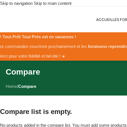
Skip to navigation
Skip to main content
ACCUEIL
LES FO
 Tout Prêt Tout Près est en vacances !
es commandes rouvriront prochainement et les
livraisons reprendr
erci pour votre fidélité et bel été ! ☀️
Compare
Home
/
Compare
Compare list is empty.
No products added in the compare list. You must add some product