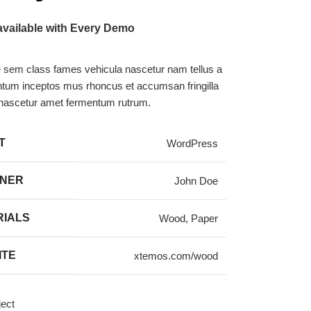
 available with Every Demo
 sem class fames vehicula nascetur nam tellus a
tum inceptos mus rhoncus et accumsan fringilla
 nascetur amet fermentum rutrum.
T
WordPress
GNER
John Doe
RIALS
Wood, Paper
ITE
xtemos.com/wood
ject