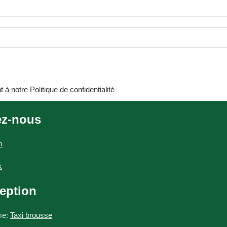
t à notre
Politique de confidentialité
ez-nous
m
k
eption
me:
Taxi brousse