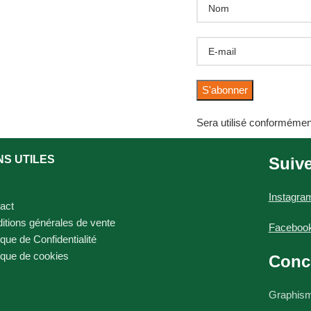
Sera utilisé conformémen
NS UTILES
Suiv
Instagra
act
itions générales de vente
Faceboo
ique de Confidentialité
tique de cookies
Conc
Graphis