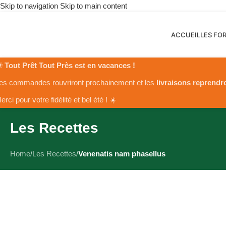
Skip to navigation
Skip to main content
ACCUEIL
LES FO
 Tout Prêt Tout Près est en vacances !
es commandes rouvriront prochainement et les
livraisons reprendr
erci pour votre fidélité et bel été ! ☀️
Les Recettes
Home
/
Les Recettes
/
Venenatis nam phasellus