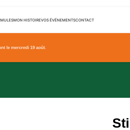
RMULES
MON HISTOIRE
VOS ÉVÉNEMENTS
CONTACT
ont le mercredi 19 août
.
St