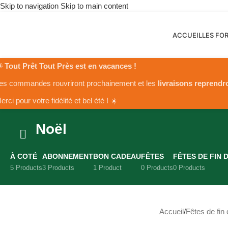
Skip to navigation
Skip to main content
ACCUEIL
LES FO
 Tout Prêt Tout Près est en vacances !
es commandes rouvriront prochainement et les
livraisons reprendr
erci pour votre fidélité et bel été ! ☀️
Noël
À COTÉ
ABONNEMENT
BON CADEAU
FÊTES
FÊTES DE FIN 
5 Products
3 Products
1 Product
0 Products
0 Products
Accueil
/
Fêtes de fin