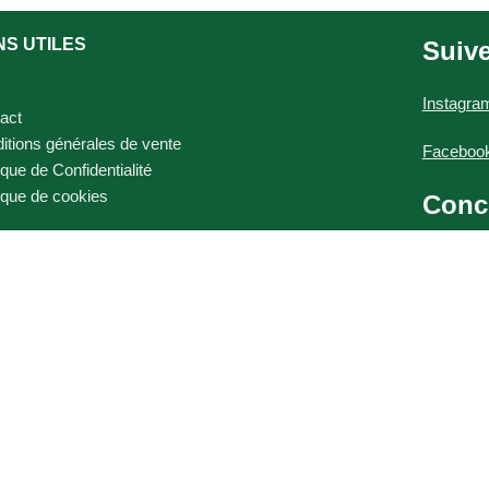
NS UTILES
Suiv
Instagra
act
itions générales de vente
Faceboo
ique de Confidentialité
tique de cookies
Conc
Graphis
Photogra
Site web