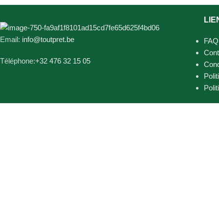
LIE
Email:
info@toutpret.be
FAQ
Cont
Téléphone:
+32 476 32 15 05
Cond
Polit
Poli
Tout prêt Tout près
2025 optimisé par
Votre Site Pro
.
Paiements sécurisés via: