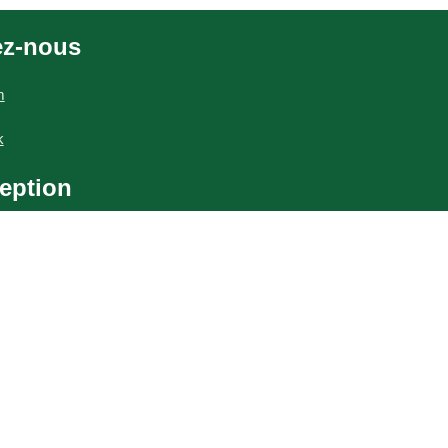
ez-nous
m
k
eption
me:
Taxi brousse
phie:
Lucile Dizier
:
Votre Site Pro