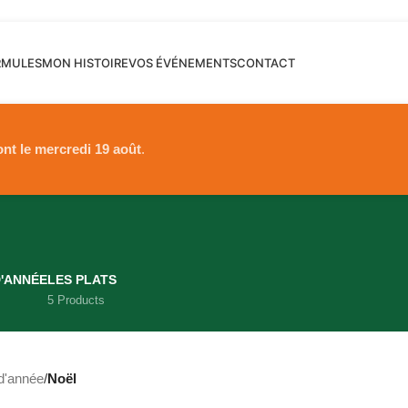
RMULES
MON HISTOIRE
VOS ÉVÉNEMENTS
CONTACT
ont le mercredi 19 août
.
D'ANNÉE
LES PLATS
5 Products
 d'année
/
Noël